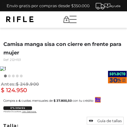
ayuda
0
Camisa manga sisa con cierre en frente para
mujer
Ref:
212H101
$
249
.
900
$
124
.
950
Compra a
4
cuotas mensuales de
$ 37.800,50
con tu crédito
0% Interés
Hasta 3 cuotas.
Ver bancos.
Guía de tallas