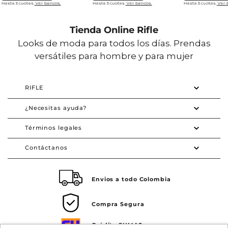
Hasta 3 cuotas.
Ver bancos.
Hasta 3 cuotas.
Ver bancos.
Hasta 3 cuotas.
Ver 
Tienda Online Rifle
Looks de moda para todos los días. Prendas
versátiles para hombre y para mujer
RIFLE
¿Necesitas ayuda?
Términos legales
Contáctanos
Envios a todo Colombia
Compra Segura
Crédito SUMAS