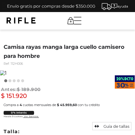
ayuda
0
Camisa rayas manga larga cuello camisero
para hombre
Ref:
112H006
$
189
.
900
$
151
.
920
Compra a
4
cuotas mensuales de
$ 45.959,60
con tu crédito
0% Interés
Hasta 3 cuotas.
Ver bancos.
Guía de tallas