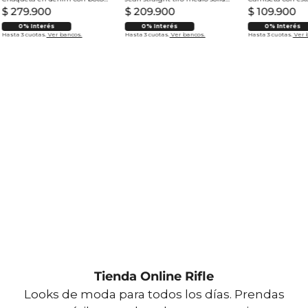
$
279
.
900
$
209
.
900
$
109
.
900
0% Interés
0% Interés
0% Interés
Hasta 3 cuotas.
Ver bancos.
Hasta 3 cuotas.
Ver bancos.
Hasta 3 cuotas.
Ver 
Tienda Online Rifle
Looks de moda para todos los días. Prendas