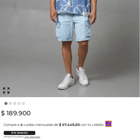
$
189
.
900
Compra a
4
cuotas mensuales de
$ 57.449,50
con tu crédito
0% Interés
Hasta 3 cuotas.
Ver bancos.