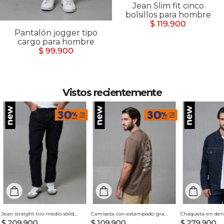
Jean Slim fit cinco
bolsillos para hombre
$ 119.900
Pantalón jogger tipo
cargo para hombre
$ 99.900
Vistos recientemente
Jean straight tiro medio sólido para hombre
Camiseta con estampado grande en espalda para hombre
$
209
.
900
$
109
.
900
$
279
.
900