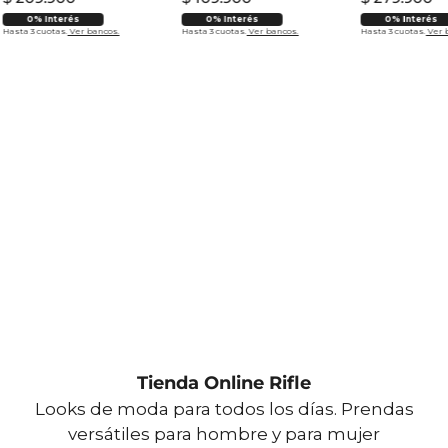
0% Interés
0% Interés
0% Interés
Hasta 3 cuotas.
Ver bancos.
Hasta 3 cuotas.
Ver bancos.
Hasta 3 cuotas.
Ver 
Tienda Online Rifle
Looks de moda para todos los días. Prendas
versátiles para hombre y para mujer