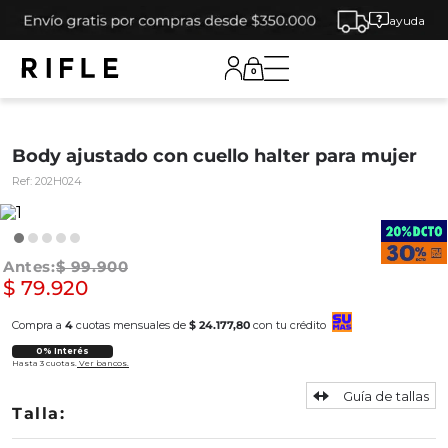
ayuda
0
Body ajustado con cuello halter para mujer
Ref:
202H024
$
99
.
900
$
79
.
920
Compra a
4
cuotas mensuales de
$ 24.177,80
con tu crédito
0% Interés
Hasta 3 cuotas.
Ver bancos.
Guía de tallas