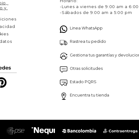
Horario:
io, 
-Lunes a viernes de 9:00 am a 6:0
o y 
-Sábados de 9:00 am a 5:00 pm
iciones
vacidad
Linea WhatsApp
kies
Rastrea tu pedido
atos 

Gestiona tus garantías y devoluci
edes
Otras solicitudes
Estado PQRS
Encuentra tu tienda