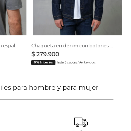
Camiseta con estampado en espalda para hombre
Chaqueta en denim con botones para hombre
$
279
.
900
0% Interés
Hasta 3 cuotas.
Ver bancos.
tiles para hombre y para mujer