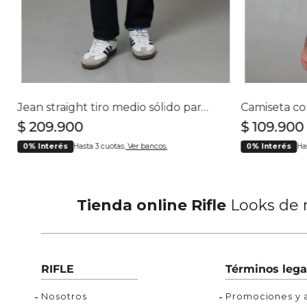
Buzos
Chaquetas y Chalecos
Buzos
10
.
chaquetas mujer
Chaquetas y Chalecos
Chaquetas y Cha
Jean straight tiro medio sólido para hombre
$
209
.
900
$
109
.
900
0% Interés
Hasta 3 cuotas.
Ver bancos.
0% Interés
Ha
Tienda online Rifle
Looks de m
RIFLE
Términos lega
Nosotros
Promociones y a