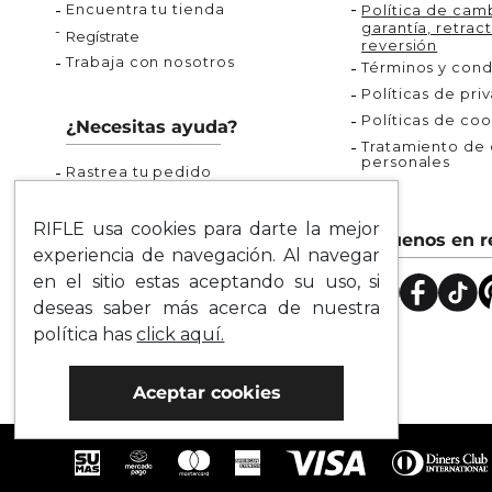
Encuentra tu tienda
Política de camb
garantía, retract
Regístrate
reversión
Trabaja con nosotros
Términos y cond
Políticas de pri
Políticas de coo
¿Necesitas ayuda?
Tratamiento de d
personales
Rastrea tu pedido
Servicio al Cliente
Preguntas Frecuentes
RIFLE usa cookies para darte la mejor
Síguenos en r
Guía de Tallas
experiencia de navegación. Al navegar
Mapa del Sitio
en el sitio estas aceptando su uso, si
deseas saber más acerca de nuestra
política has
click aquí.
Aceptar cookies