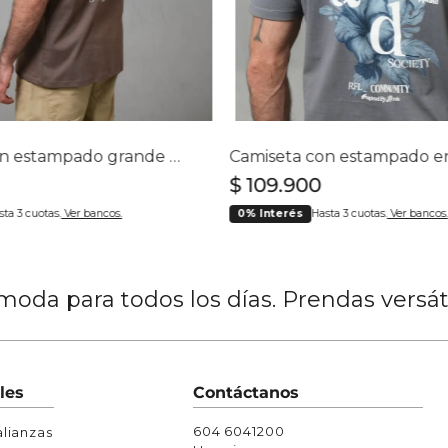
Chaquetas y Chalecos
lecos
Camiseta con estampado grande en espalda para hombre
$
109
.
900
sta 3 cuotas.
Ver bancos.
0% Interés
Hasta 3 cuotas.
Ver bancos.
oda para todos los días. Prendas versá
les
Contáctanos
604 6041200
lianzas