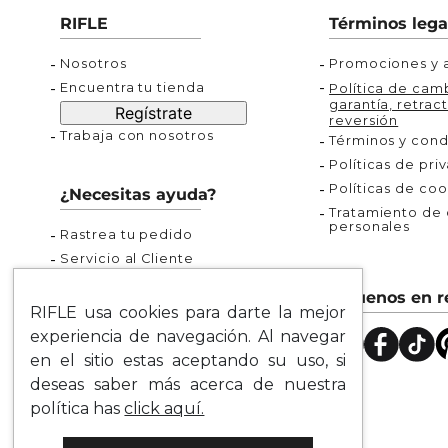
Buzos
Chaquetas y Chalecos
Buzos
10
.
chaquetas mujer
RIFLE
Términos lega
Chaquetas y Chalecos
Chaquetas y Cha
Nosotros
Promociones y a
Encuentra tu tienda
Política de camb
garantía, retract
Regístrate
reversión
Trabaja con nosotros
Términos y cond
Políticas de pri
Políticas de coo
¿Necesitas ayuda?
Tratamiento de d
personales
Rastrea tu pedido
Servicio al Cliente
Preguntas Frecuentes
Síguenos en r
Guía de Tallas
RIFLE usa cookies para darte la mejor
Mapa del Sitio
experiencia de navegación. Al navegar
en el sitio estas aceptando su uso, si
deseas saber más acerca de nuestra
política has
click aquí.