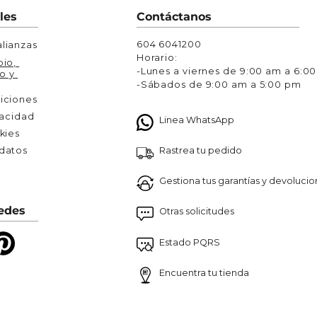
Chaquetas y Chalecos
les
Contáctanos
lecos
604 6041200
lianzas
Horario:
io, 
-Lunes a viernes de 9:00 am a 6:0
o y 
-Sábados de 9:00 am a 5:00 pm
iciones
vacidad
Linea WhatsApp
kies
Rastrea tu pedido
atos 

Gestiona tus garantías y devoluci
edes
Otras solicitudes
Estado PQRS
Encuentra tu tienda