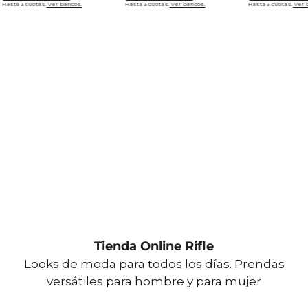
Hasta 3 cuotas.
Ver bancos.
Hasta 3 cuotas.
Ver bancos.
Hasta 3 cuotas.
Ver 
Tienda Online Rifle
Looks de moda para todos los días. Prendas
versátiles para hombre y para mujer