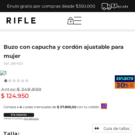
ayuda
0
Buzo con capucha y cordón ajustable para
mujer
Ref:
281H100
$
249
.
900
$
124
.
950
Compra a
4
cuotas mensuales de
$ 37.800,50
con tu crédito
0% Interés
Hasta 3 cuotas.
Ver bancos.
Guía de tallas