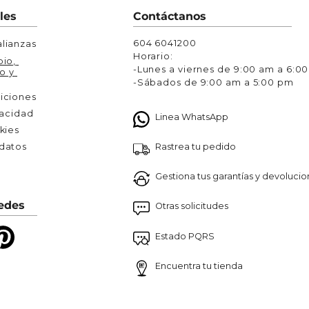
Chaquetas y Chalecos
les
Contáctanos
lecos
604 6041200
lianzas
Horario:
io, 
-Lunes a viernes de 9:00 am a 6:0
o y 
-Sábados de 9:00 am a 5:00 pm
iciones
vacidad
Linea WhatsApp
kies
Rastrea tu pedido
atos 

Gestiona tus garantías y devoluci
edes
Otras solicitudes
Estado PQRS
Encuentra tu tienda