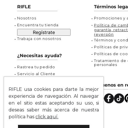
Buzos
Chaquetas y Chalecos
Buzos
10
.
chaquetas mujer
RIFLE
Términos lega
Chaquetas y Chalecos
Chaquetas y Cha
Nosotros
Promociones y a
Encuentra tu tienda
Política de camb
garantía, retract
Regístrate
reversión
Trabaja con nosotros
Términos y cond
Políticas de pri
Políticas de coo
¿Necesitas ayuda?
Tratamiento de d
personales
Rastrea tu pedido
Servicio al Cliente
Preguntas Frecuentes
Síguenos en r
Guía de Tallas
RIFLE usa cookies para darte la mejor
Mapa del Sitio
experiencia de navegación. Al navegar
en el sitio estas aceptando su uso, si
deseas saber más acerca de nuestra
política has
click aquí.