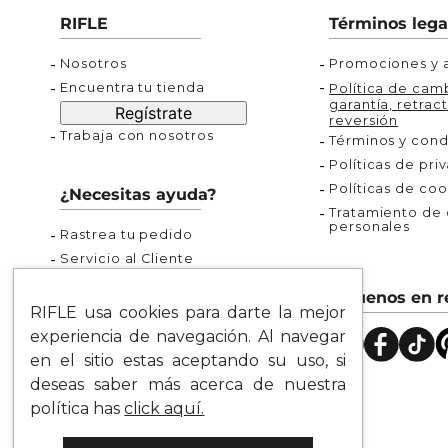
Buzos
Chaquetas y Chalecos
Buzos
10
.
chaquetas mujer
RIFLE
Términos lega
Chaquetas y Chalecos
Chaquetas y Cha
Nosotros
Promociones y a
Encuentra tu tienda
Política de camb
garantía, retract
Regístrate
reversión
Trabaja con nosotros
Términos y cond
Políticas de pri
Políticas de coo
¿Necesitas ayuda?
Tratamiento de d
personales
Rastrea tu pedido
Servicio al Cliente
Preguntas Frecuentes
Síguenos en r
Guía de Tallas
RIFLE usa cookies para darte la mejor
Mapa del Sitio
experiencia de navegación. Al navegar
en el sitio estas aceptando su uso, si
deseas saber más acerca de nuestra
política has
click aquí.