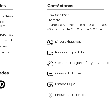
Chaquetas y Chalecos
les
Contáctanos
lecos
604 6041200
lianzas
Horario:
io, 
-Lunes a viernes de 9:00 am a 6:0
o y 
-Sábados de 9:00 am a 5:00 pm
iciones
vacidad
Linea WhatsApp
kies
Rastrea tu pedido
atos 

Gestiona tus garantías y devoluci
edes
Otras solicitudes
Estado PQRS
Encuentra tu tienda