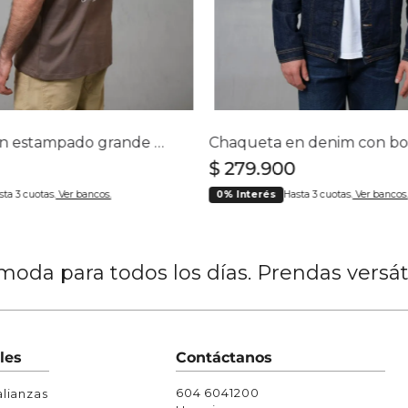
Chaquetas y Chalecos
lecos
Camiseta con estampado grande en espalda para hombre
$
279
.
900
sta 3 cuotas.
Ver bancos.
0% Interés
Hasta 3 cuotas.
Ver bancos.
oda para todos los días. Prendas versá
les
Contáctanos
604 6041200
lianzas