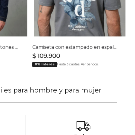
Chaqueta en denim con botones para hombre
Camiseta con estampado en espalda para hombre
$
109
.
900
0% Interés
Hasta 3 cuotas.
Ver bancos.
tiles para hombre y para mujer