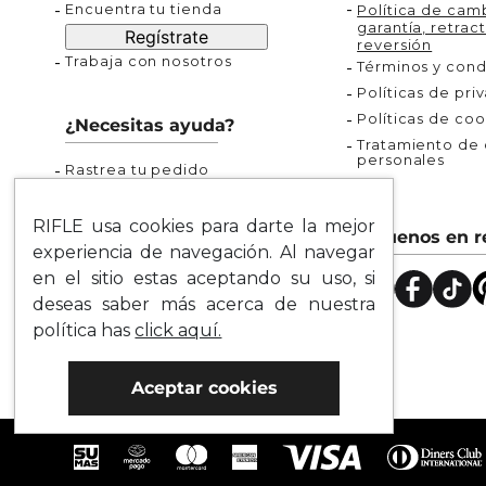
Encuentra tu tienda
Política de camb
garantía, retract
Regístrate
reversión
Trabaja con nosotros
Términos y cond
Políticas de pri
Políticas de coo
¿Necesitas ayuda?
Tratamiento de d
personales
Rastrea tu pedido
Servicio al Cliente
Preguntas Frecuentes
RIFLE usa cookies para darte la mejor
Síguenos en r
Guía de Tallas
experiencia de navegación. Al navegar
Mapa del Sitio
en el sitio estas aceptando su uso, si
deseas saber más acerca de nuestra
política has
click aquí.
Aceptar cookies