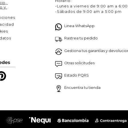
Horario:
io, 
-Lunes a viernes de 9:00 am a 6:0
o y 
-Sábados de 9:00 am a 5:00 pm
iciones
vacidad
Linea WhatsApp
kies
Rastrea tu pedido
atos 

Gestiona tus garantías y devoluci
edes
Otras solicitudes
Estado PQRS
Encuentra tu tienda