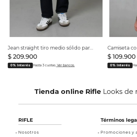
Buzos
Chaquetas y Chalecos
Buzos
10
.
chaquetas mujer
Chaquetas y Chalecos
Chaquetas y Cha
Jean straight tiro medio sólido para hombre
$
209
.
900
$
109
.
900
0% Interés
Hasta 3 cuotas.
Ver bancos.
0% Interés
Ha
Tienda online Rifle
Looks de m
RIFLE
Términos lega
Nosotros
Promociones y a