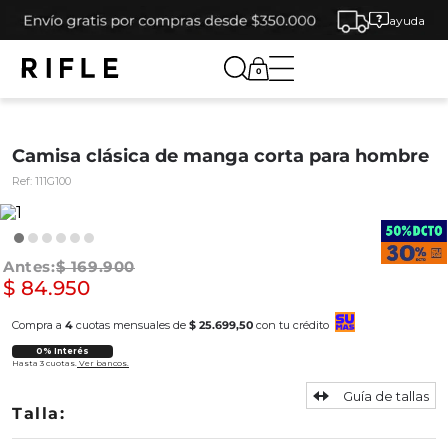
ayuda
0
Camisa clásica de manga corta para hombre
Ref:
111G100
$
169
.
900
$
84
.
950
Compra a
4
cuotas mensuales de
$ 25.699,50
con tu crédito
0% Interés
Hasta 3 cuotas.
Ver bancos.
Guía de tallas