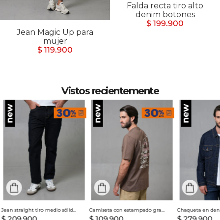
Falda recta tiro alto
denim botones
$ 199.900
Jean Magic Up para
mujer
$ 119.900
Vistos recientemente
Jean straight tiro medio sólido para hombre
Camiseta con estampado grande en espalda para hombre
$
209
.
900
$
109
.
900
$
279
.
900