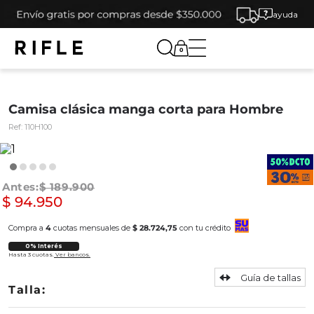
ayuda
0
Camisa clásica manga corta para Hombre
Ref:
110H100
$
189
.
900
$
94
.
950
Compra a
4
cuotas mensuales de
$ 28.724,75
con tu crédito
0% Interés
Hasta 3 cuotas.
Ver bancos.
Guía de tallas