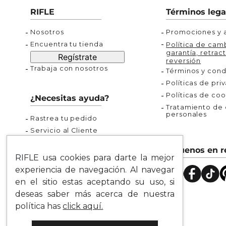
Buzos
Chaquetas y Chalecos
Buzos
10
.
chaquetas mujer
RIFLE
Términos lega
Chaquetas y Chalecos
Chaquetas y Cha
Nosotros
Promociones y a
Encuentra tu tienda
Política de camb
garantía, retract
Regístrate
reversión
Trabaja con nosotros
Términos y cond
Políticas de pri
Políticas de coo
¿Necesitas ayuda?
Tratamiento de d
personales
Rastrea tu pedido
Servicio al Cliente
Preguntas Frecuentes
Síguenos en r
Guía de Tallas
RIFLE usa cookies para darte la mejor
Mapa del Sitio
experiencia de navegación. Al navegar
en el sitio estas aceptando su uso, si
deseas saber más acerca de nuestra
política has
click aquí.