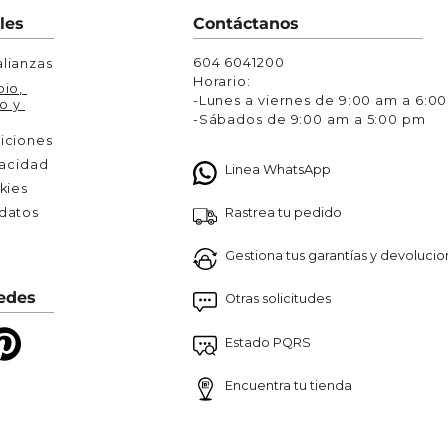
Chaquetas y Chalecos
les
Contáctanos
lecos
604 6041200
lianzas
Horario:
io, 
-Lunes a viernes de 9:00 am a 6:0
o y 
-Sábados de 9:00 am a 5:00 pm
iciones
vacidad
Linea WhatsApp
kies
Rastrea tu pedido
atos 

Gestiona tus garantías y devoluci
edes
Otras solicitudes
Estado PQRS
Encuentra tu tienda