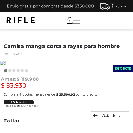
ayuda
0
Camisa manga corta a rayas para hombre
Ref:
113G002
$
119
.
900
$
83
.
930
Compra a
4
cuotas mensuales de
$ 25.390,92
con tu crédito
0% Interés
Hasta 3 cuotas.
Ver bancos.
Guía de tallas