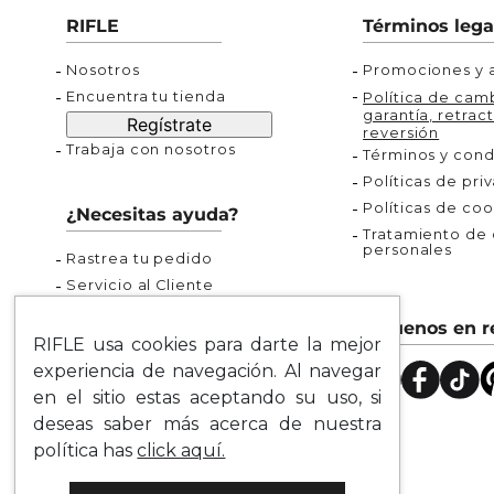
Buzos
Chaquetas y Chalecos
Buzos
10
.
chaquetas mujer
RIFLE
Términos lega
Chaquetas y Chalecos
Chaquetas y Cha
Nosotros
Promociones y a
Encuentra tu tienda
Política de camb
garantía, retract
Regístrate
reversión
Trabaja con nosotros
Términos y cond
Políticas de pri
Políticas de coo
¿Necesitas ayuda?
Tratamiento de d
personales
Rastrea tu pedido
Servicio al Cliente
Preguntas Frecuentes
Síguenos en r
Guía de Tallas
RIFLE usa cookies para darte la mejor
Mapa del Sitio
experiencia de navegación. Al navegar
en el sitio estas aceptando su uso, si
deseas saber más acerca de nuestra
política has
click aquí.