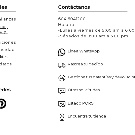
Chaquetas y Chalecos
les
Contáctanos
lecos
604 6041200
lianzas
Horario:
io, 
-Lunes a viernes de 9:00 am a 6:0
o y 
-Sábados de 9:00 am a 5:00 pm
iciones
vacidad
Linea WhatsApp
kies
Rastrea tu pedido
atos 

Gestiona tus garantías y devoluci
edes
Otras solicitudes
Estado PQRS
Encuentra tu tienda