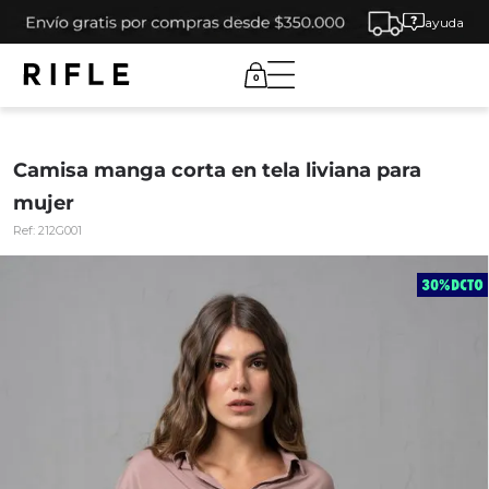
ayuda
0
Camisa manga corta en tela liviana para
mujer
Ref:
212G001