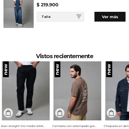
$
219
.
900
OTROS: Usar un paño para planchar. OTROS: No
planchar los accesorios. OTROS: No remojar. OTROS:
Ver más
Talla
No retorcer ni exprimir. PLANCHADO: Planchar a
una temperatura máxima de la base de 110 ºC, sin
vapor. Planchar con vapor puede causar daño
irreversible. BLANQUEADO: No usar blanqueador.
LAVADO: Lavar a mano. Temperatura máxima 40 ºC.
SECADO: No secar en máquina.
Vistos recientemente
Jean straight tiro medio sólido para hombre
Camiseta con estampado grande en espalda para hombre