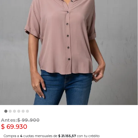
$
99
.
900
$
69
.
930
Compra a
4
cuotas mensuales de
$ 21.155,57
con tu crédito