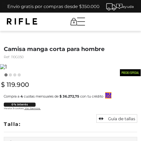
ayuda
0
Camisa manga corta para hombre
Ref:
110G050
$
119
.
900
Compra a
4
cuotas mensuales de
$ 36.272,75
con tu crédito
0% Interés
Hasta 3 cuotas.
Ver bancos.
Guía de tallas