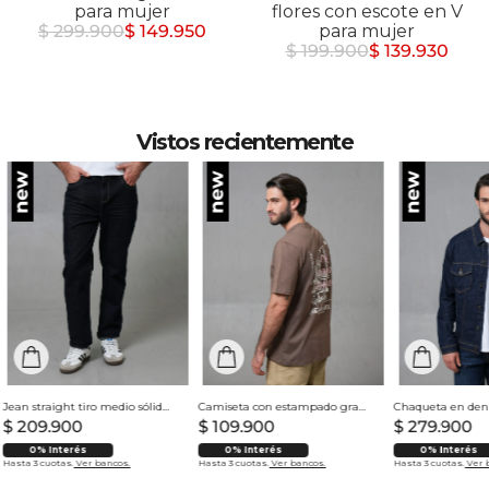
para mujer
flores con escote en V
$ 299.900
$ 149.950
para mujer
$ 199.900
$ 139.930
Vistos recientemente
Jean straight tiro medio sólido para hombre
Camiseta con estampado grande en espalda para hombre
$
209
.
900
$
109
.
900
$
279
.
900
0% Interés
0% Interés
0% Interés
Hasta 3 cuotas.
Ver bancos.
Hasta 3 cuotas.
Ver bancos.
Hasta 3 cuotas.
Ver 