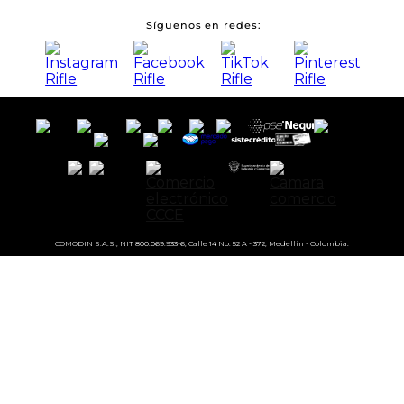
Síguenos en redes
COMODIN S.A.S., NIT 800.069.933-6, Calle 14 No. 52 A - 372, Medellín - Colombia.