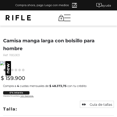
ayuda
0
Camisa manga larga con bolsillo para
hombre
Ref:
110G003
$
159
.
900
Compra a
4
cuotas mensuales de
$ 48.373,75
con tu crédito
0% Interés
Hasta 3 cuotas.
Ver bancos.
Guía de tallas