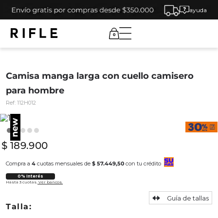
ayuda
0
Camisa manga larga con cuello camisero
para hombre
Ref:
112H012
$
189
.
900
Compra a
4
cuotas mensuales de
$ 57.449,50
con tu crédito
0% Interés
Hasta 3 cuotas.
Ver bancos.
Guía de tallas