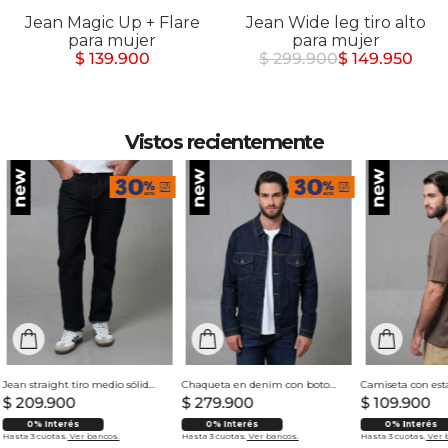
Jean Magic Up + Flare
Jean Wide leg tiro alto
para mujer
para mujer
$ 139.900
$ 299.900
$ 149.950
Vistos recientemente
Jean straight tiro medio sólido para hombre
Chaqueta en denim con botones para hombre
$
209
.
900
$
279
.
900
$
109
.
900
0% Interés
0% Interés
0% Interés
Hasta 3 cuotas.
Ver bancos.
Hasta 3 cuotas.
Ver bancos.
Hasta 3 cuotas.
Ver 