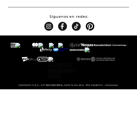
Síguenos en redes
COMODIN S.A.S., NIT 800.069.933-6, Calle 14 No. 52 A - 372, Medellín - Colombia.