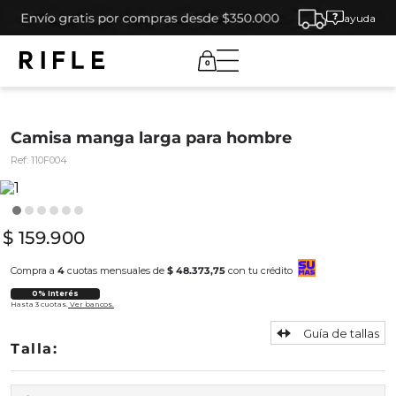
ayuda
0
Camisa manga larga para hombre
Ref:
110F004
$
159
.
900
Compra a
4
cuotas mensuales de
$ 48.373,75
con tu crédito
0% Interés
Hasta 3 cuotas.
Ver bancos.
Guía de tallas