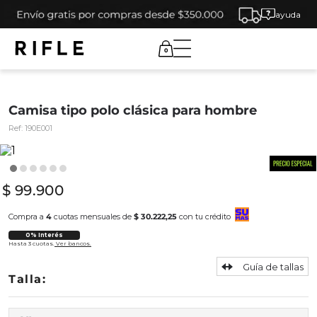
ayuda
0
Camisa tipo polo clásica para hombre
Ref:
190E001
$
99
.
900
Compra a
4
cuotas mensuales de
$ 30.222,25
con tu crédito
0% Interés
Hasta 3 cuotas.
Ver bancos.
Guía de tallas