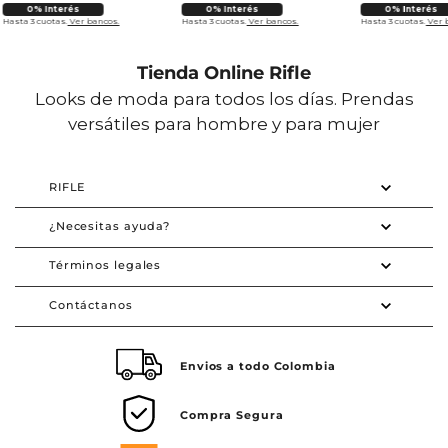
0% Interés
0% Interés
0% Interés
Hasta 3 cuotas.
Ver bancos.
Hasta 3 cuotas.
Ver bancos.
Hasta 3 cuotas.
Ver 
Tienda Online Rifle
Looks de moda para todos los días. Prendas
versátiles para hombre y para mujer
RIFLE
¿Necesitas ayuda?
Términos legales
Contáctanos
Envios a todo Colombia
Compra Segura