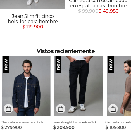
Camiseta con estampado
en espalda para hombre
$ 99.900
$ 49.950
Jean Slim fit cinco
bolsillos para hombre
$ 119.900
Vistos recientemente
Chaqueta en denim con botones para hombre
Jean straight tiro medio sólido para hombre
$
279
.
900
$
209
.
900
$
109
.
900