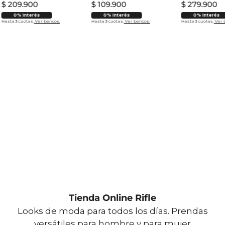
$
209
.
900
$
109
.
900
$
279
.
900
0% Interés
0% Interés
0% Interés
Hasta 3 cuotas.
Ver bancos.
Hasta 3 cuotas.
Ver bancos.
Hasta 3 cuotas.
Ver 
Tienda Online Rifle
Looks de moda para todos los días. Prendas
versátiles para hombre y para mujer