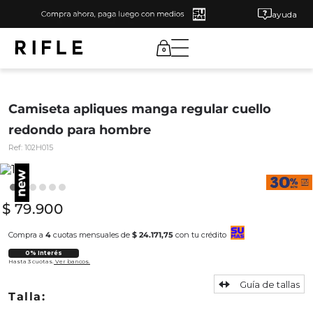
ayuda
0
Camiseta apliques manga regular cuello
redondo para hombre
Ref:
102H015
$
79
.
900
Compra a
4
cuotas mensuales de
$ 24.171,75
con tu crédito
0% Interés
Hasta 3 cuotas.
Ver bancos.
Guía de tallas