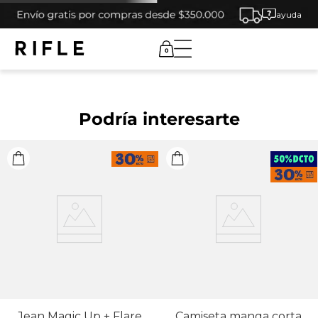
ayuda
0
Podría interesarte
Jean Magic Up + Flare
Camiseta manga corta