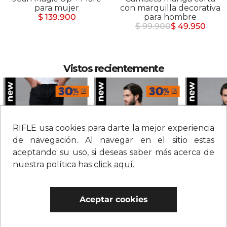
para mujer
con marquilla decorativa
$ 139.900
para hombre
$ 99.900
$ 49.950
Vistos recientemente
RIFLE usa cookies para darte la mejor experiencia
de navegación. Al navegar en el sitio estas
aceptando su uso, si deseas saber más acerca de
nuestra política has
click aquí.
Jean straight tiro medio sólido para hombre
Camiseta con estampado grande en espalda para hombre
Aceptar cookies
$
209
.
900
$
109
.
900
$
279
.
900
0% Interés
0% Interés
0% Interés
Hasta 3 cuotas.
Ver bancos.
Hasta 3 cuotas.
Ver bancos.
Hasta 3 cuotas.
Ver 