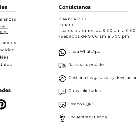
Chaquetas y Chalecos
les
Contáctanos
lecos
604 6041200
lianzas
Horario:
io, 
-Lunes a viernes de 9:00 am a 6:0
o y 
-Sábados de 9:00 am a 5:00 pm
iciones
vacidad
Linea WhatsApp
kies
Rastrea tu pedido
atos 

Gestiona tus garantías y devoluci
edes
Otras solicitudes
Estado PQRS
Encuentra tu tienda