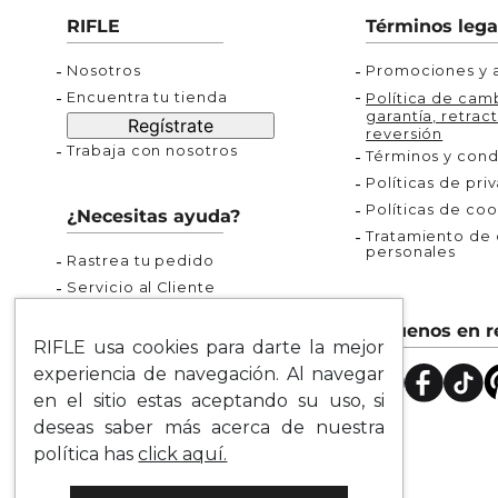
Buzos
Chaquetas y Chalecos
Buzos
10
.
chaquetas mujer
RIFLE
Términos lega
Chaquetas y Chalecos
Chaquetas y Cha
Nosotros
Promociones y a
Encuentra tu tienda
Política de camb
garantía, retract
Regístrate
reversión
Trabaja con nosotros
Términos y cond
Políticas de pri
Políticas de coo
¿Necesitas ayuda?
Tratamiento de d
personales
Rastrea tu pedido
Servicio al Cliente
Preguntas Frecuentes
Síguenos en r
Guía de Tallas
RIFLE usa cookies para darte la mejor
Mapa del Sitio
experiencia de navegación. Al navegar
en el sitio estas aceptando su uso, si
deseas saber más acerca de nuestra
política has
click aquí.