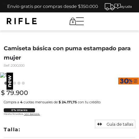
ayuda
0
Camiseta básica con puma estampado para
mujer
Ref:
200G000
$
79
.
900
Compra a
4
cuotas mensuales de
$ 24.171,75
con tu crédito
0% Interés
Hasta 3 cuotas.
Ver bancos.
Guía de tallas