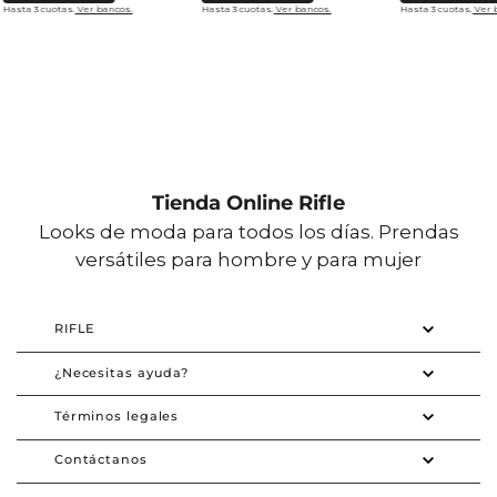
Hasta 3 cuotas.
Ver bancos.
Hasta 3 cuotas.
Ver bancos.
Hasta 3 cuotas.
Ver 
Tienda Online Rifle
Looks de moda para todos los días. Prendas
versátiles para hombre y para mujer
RIFLE
¿Necesitas ayuda?
Términos legales
Contáctanos