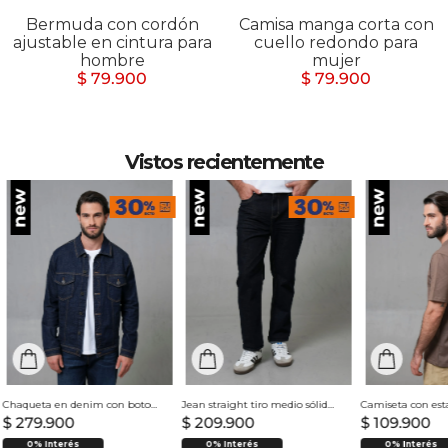
Bermuda con cordón
Camisa manga corta con
ajustable en cintura para
cuello redondo para
hombre
mujer
$ 79.900
$ 79.900
Vistos recientemente
Chaqueta en denim con botones para hombre
Jean straight tiro medio sólido para hombre
$
279
.
900
$
209
.
900
$
109
.
900
0% Interés
0% Interés
0% Interés