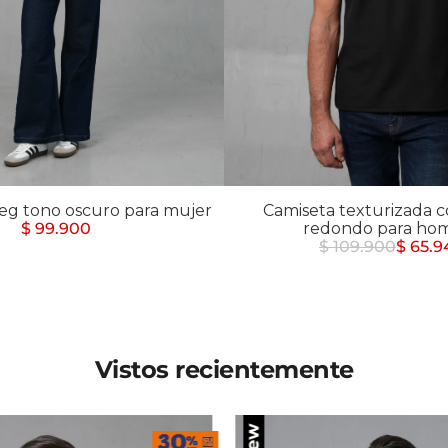
Chaquetas y Chalecos
lecos
eg tono oscuro para mujer
Camiseta texturizada c
$ 99.900
redondo para ho
$ 109.900
$ 65.9
Vistos recientemente