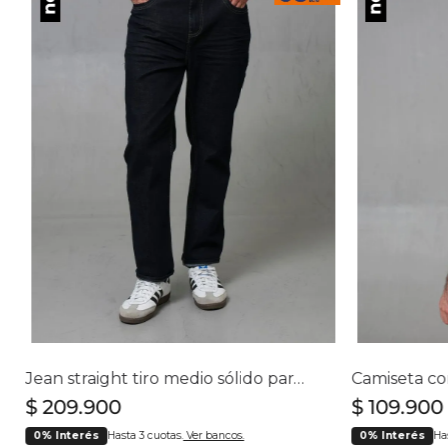
Jean straight tiro medio sólido para hombre
$
209
.
900
$
109
.
900
0% Interés
Hasta 3 cuotas.
Ver bancos.
0% Interés
Ha