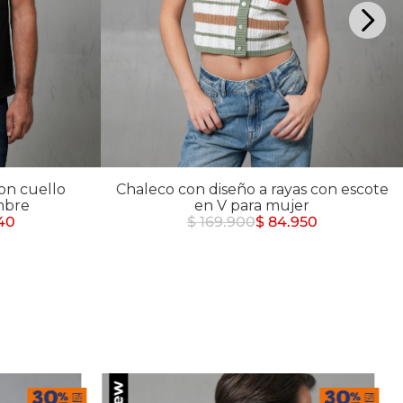
on cuello
Chaleco con diseño a rayas con escote
mbre
en V para mujer
40
$ 169.900
$ 84.950