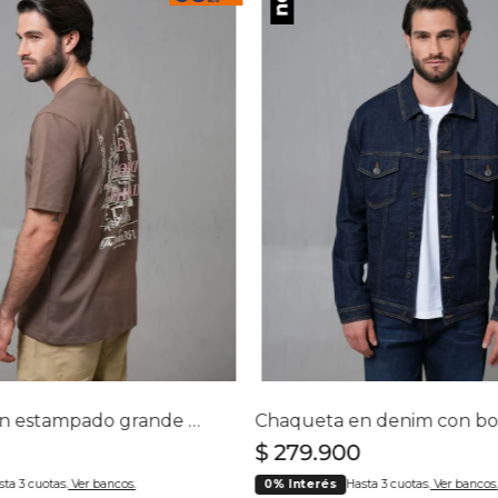
Camiseta con estampado grande en espalda para hombre
$
279
.
900
sta 3 cuotas.
Ver bancos.
0% Interés
Hasta 3 cuotas.
Ver bancos.