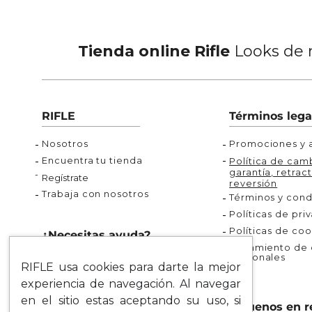
Tienda online Rifle
Looks de m
RIFLE
Términos lega
Nosotros
Promociones y a
Encuentra tu tienda
Política de camb
garantía, retract
Regístrate
reversión
Trabaja con nosotros
Términos y cond
Políticas de pri
Políticas de coo
¿Necesitas ayuda?
Tratamiento de d
personales
Rastrea tu pedido
RIFLE usa cookies para darte la mejor
Servicio al Cliente
experiencia de navegación. Al navegar
Preguntas Frecuentes
en el sitio estas aceptando su uso, si
Síguenos en r