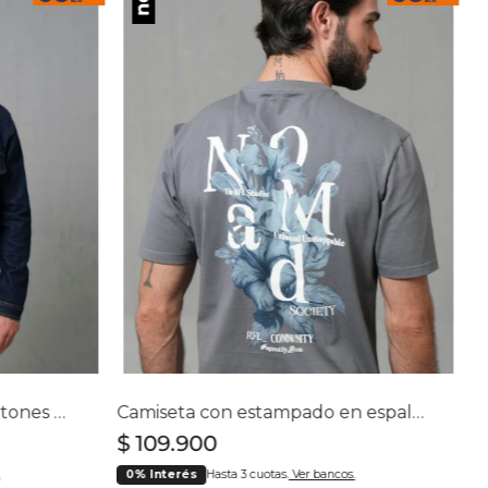
Chaqueta en denim con botones para hombre
Camiseta con estampado en espalda para hombre
$
109
.
900
0% Interés
Hasta 3 cuotas.
Ver bancos.