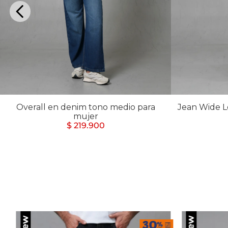
Buzos
Chaquetas y Chalecos
Buzos
10
.
chaquetas mujer
Chaquetas y Chalecos
Chaquetas y Cha
Overall en denim tono medio para
Jean Wide L
mujer
$ 219.900