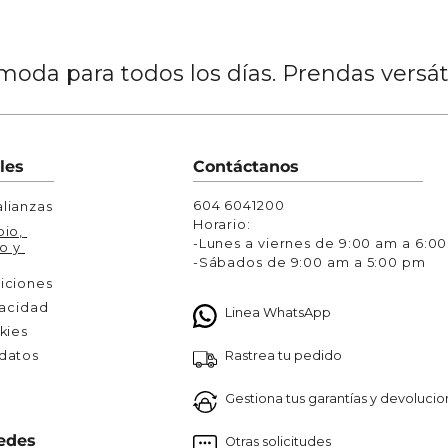
oda para todos los días. Prendas versá
les
Contáctanos
604 6041200
lianzas
Horario:
io, 
-Lunes a viernes de 9:00 am a 6:0
o y 
-Sábados de 9:00 am a 5:00 pm
iciones
vacidad
Linea WhatsApp
kies
Rastrea tu pedido
atos 

Gestiona tus garantías y devoluci
edes
Otras solicitudes