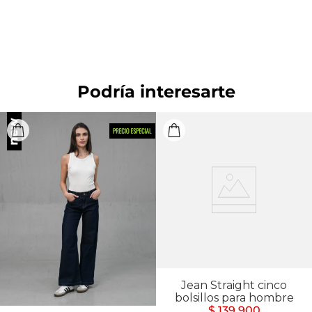
blanqueador. OTROS: Lavar separadamente.
OTROS: No remojar. PLANCHADO: Planchar a una
temperatura máxima de la base de 110 ºC, sin vapor.
Planchar con vapor puede causar daño irreversible.
OTROS: Lavar por el revés.
Podría interesarte
Jean Straight cinco
bolsillos para hombre
$ 139.900