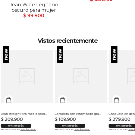
Jean Wide Leg tono
oscuro para mujer
$ 99.900
Vistos recientemente
Jean straight tiro medio sólido para hombre
Camiseta con estampado grande en espalda para hombre
$
209
.
900
$
109
.
900
$
279
.
900
0% Interés
0% Interés
0% Interés
Hasta 3 cuotas.
Ver bancos.
Hasta 3 cuotas.
Ver bancos.
Hasta 3 cuotas.
Ver 