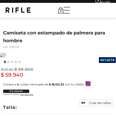
ayuda
0
Camiseta con estampado de palmera para
hombre
Ref:
109F109
$
99
.
900
$
59
.
940
Compra a
4
cuotas mensuales de
$ 18.133,35
con tu crédito
0% Interés
Hasta 3 cuotas.
Ver bancos.
Guía de tallas