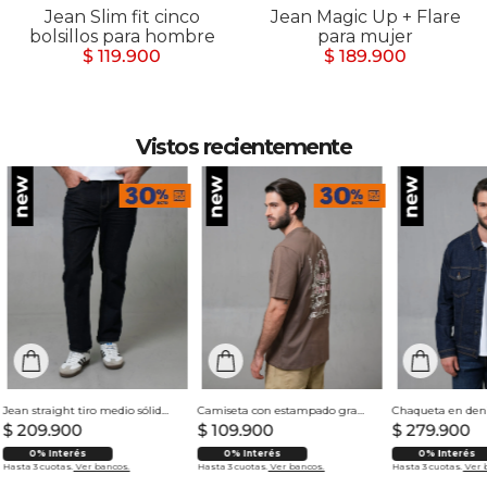
Jean Slim fit cinco
Jean Magic Up + Flare
bolsillos para hombre
para mujer
$ 119.900
$ 189.900
Vistos recientemente
Jean straight tiro medio sólido para hombre
Camiseta con estampado grande en espalda para hombre
$
209
.
900
$
109
.
900
$
279
.
900
0% Interés
0% Interés
0% Interés
Hasta 3 cuotas.
Ver bancos.
Hasta 3 cuotas.
Ver bancos.
Hasta 3 cuotas.
Ver 