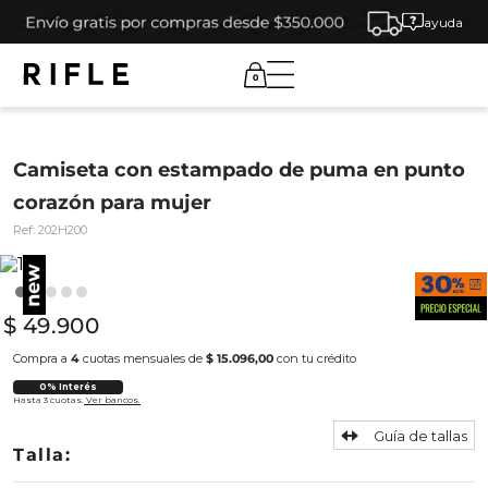
ayuda
0
Camiseta con estampado de puma en punto
corazón para mujer
Ref:
202H200
$
49
.
900
Compra a
4
cuotas mensuales de
$ 15.096,00
con tu crédito
0% Interés
Hasta 3 cuotas.
Ver bancos.
Guía de tallas