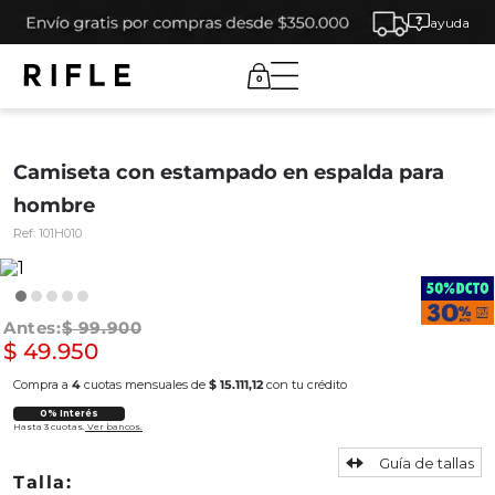
ayuda
0
Camiseta con estampado en espalda para
hombre
Ref:
101H010
$
99
.
900
$
49
.
950
Compra a
4
cuotas mensuales de
$ 15.111,12
con tu crédito
0% Interés
Hasta 3 cuotas.
Ver bancos.
Guía de tallas