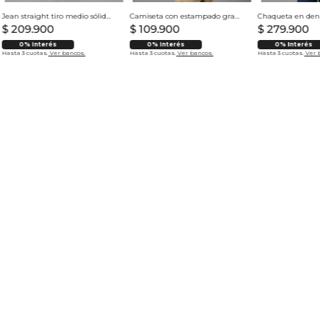
Jean straight tiro medio sólido para hombre
Camiseta con estampado grande en espalda para hombre
$
209
.
900
$
109
.
900
$
279
.
900
0% Interés
0% Interés
0% Interés
Hasta 3 cuotas.
Ver bancos.
Hasta 3 cuotas.
Ver bancos.
Hasta 3 cuotas.
Ver 