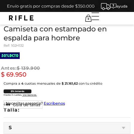
ayuda
0
Camiseta con estampado en
espalda para hombre
Ref:
102H132
$
139
.
900
$
69
.
950
Compra a
4
cuotas mensuales de
$ 21.161,62
con tu crédito
0% Interés
Hasta 3 cuotas.
Ver bancos.
¿Necesitas asesoría?
Escríbenos
Guía de tallas
S