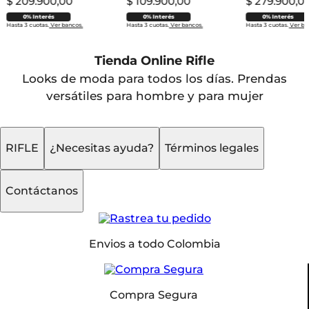
$
209
.
900
,
00
$
109
.
900
,
00
$
279
.
900
,
0
0% Interés
0% Interés
0% Interés
Hasta 3 cuotas.
Ver bancos.
Hasta 3 cuotas.
Ver bancos.
Hasta 3 cuotas.
Ver ba
Tienda Online Rifle
Looks de moda para todos los días. Prendas
versátiles para hombre y para mujer
RIFLE
¿Necesitas ayuda?
Términos legales
Contáctanos
Envios a todo Colombia
Compra Segura