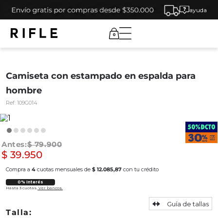
ayuda
0
Camiseta con estampado en espalda para
hombre
Ref:
109G014
$
79
.
900
$
39
.
950
Compra a
4
cuotas mensuales de
$ 12.085,87
con tu crédito
0% Interés
Hasta 3 cuotas.
Ver bancos.
Guía de tallas