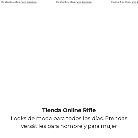
Hasta 3 cuotas.
Ver bancos.
Hasta 3 cuotas.
Ver bancos.
Hasta 3 cuotas.
Ver 
Tienda Online Rifle
Looks de moda para todos los días. Prendas
versátiles para hombre y para mujer