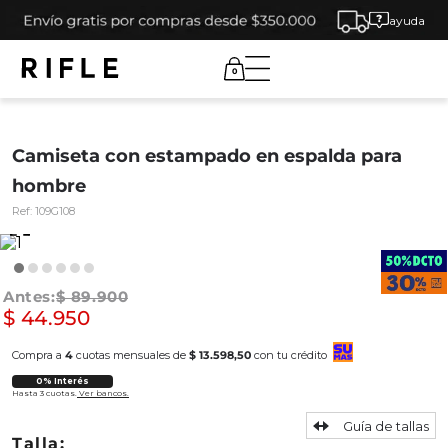
ayuda
0
Camiseta con estampado en espalda para
hombre
Ref:
109G108
$
89
.
900
$
44
.
950
Compra a
4
cuotas mensuales de
$ 13.598,50
con tu crédito
0% Interés
Hasta 3 cuotas.
Ver bancos.
Guía de tallas