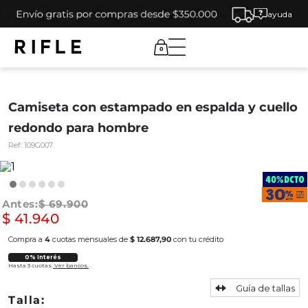
ayuda
0
Camiseta con estampado en espalda y cuello
redondo para hombre
Ref:
109G007
$
69
.
900
$
41
.
940
Compra a
4
cuotas mensuales de
$ 12.687,90
con tu crédito
0% Interés
Hasta 3 cuotas.
Ver bancos.
Guía de tallas