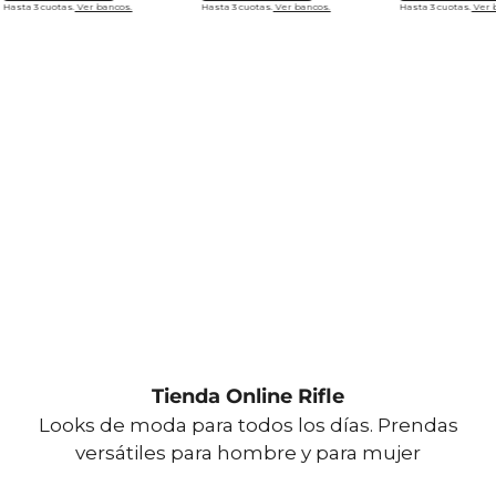
Hasta 3 cuotas.
Ver bancos.
Hasta 3 cuotas.
Ver bancos.
Hasta 3 cuotas.
Ver 
Tienda Online Rifle
Looks de moda para todos los días. Prendas
versátiles para hombre y para mujer