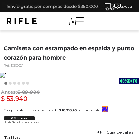
ayuda
0
Camiseta con estampado en espalda y punto
corazón para hombre
Ref:
109G021
$
89
.
900
$
53
.
940
Compra a
4
cuotas mensuales de
$ 16.318,20
con tu crédito
0% Interés
Hasta 3 cuotas.
Ver bancos.
Guía de tallas