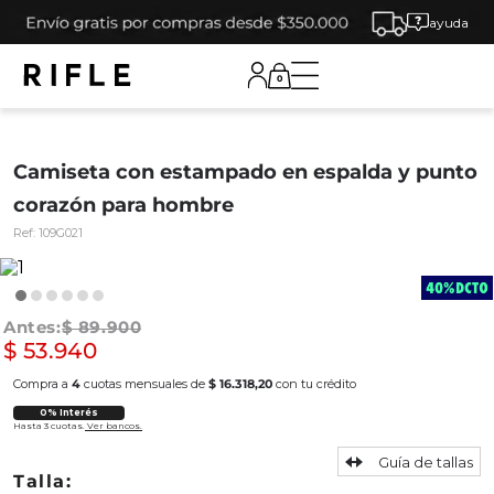
ayuda
0
Camiseta con estampado en espalda y punto
corazón para hombre
Ref:
109G021
$
89
.
900
$
53
.
940
Compra a
4
cuotas mensuales de
$ 16.318,20
con tu crédito
0% Interés
Hasta 3 cuotas.
Ver bancos.
Guía de tallas