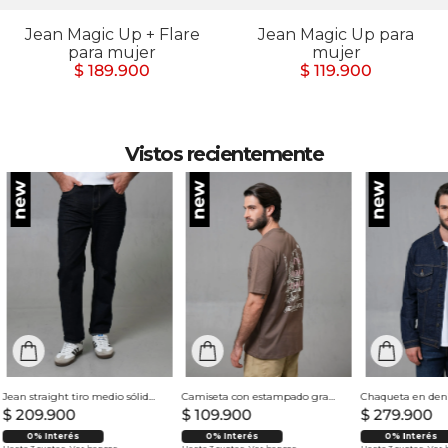
Jean Magic Up + Flare
Jean Magic Up para
para mujer
mujer
$ 189.900
$ 119.900
Vistos recientemente
Jean straight tiro medio sólido para hombre
Camiseta con estampado grande en espalda para hombre
$
209
.
900
$
109
.
900
$
279
.
900
0% Interés
0% Interés
0% Interés