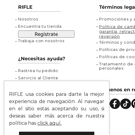
Buzos
Chaquetas y Chalecos
Buzos
RIFLE
Términos lega
Chaquetas y Chalecos
Chaquetas y Cha
Nosotros
Promociones y a
Encuentra tu tienda
Política de camb
garantía, retract
Regístrate
reversión
Trabaja con nosotros
Términos y cond
Políticas de pri
Políticas de coo
¿Necesitas ayuda?
Tratamiento de d
personales
Rastrea tu pedido
Servicio al Cliente
Preguntas Frecuentes
Síguenos en r
Guía de Tallas
RIFLE usa cookies para darte la mejor
Mapa del Sitio
experiencia de navegación. Al navegar
en el sitio estas aceptando su uso, si
deseas saber más acerca de nuestra
política has
click aquí.