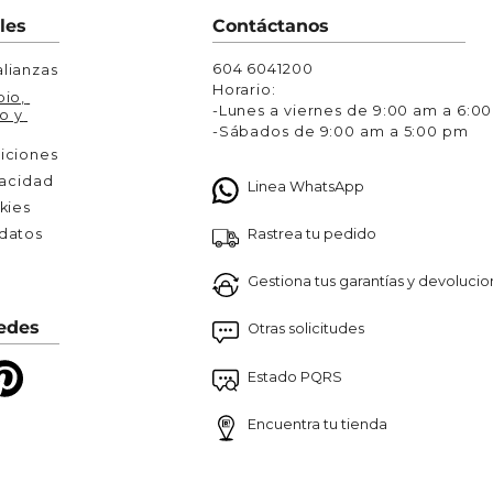
Chaquetas y Chalecos
les
Contáctanos
lecos
604 6041200
lianzas
Horario:
io, 
-Lunes a viernes de 9:00 am a 6:0
o y 
-Sábados de 9:00 am a 5:00 pm
iciones
vacidad
Linea WhatsApp
kies
Rastrea tu pedido
atos 

Gestiona tus garantías y devoluci
edes
Otras solicitudes
Estado PQRS
Encuentra tu tienda