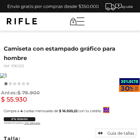
ayuda
0
Camiseta con estampado gráfico para
hombre
Ref:
109G025
$
79
.
900
$
55
.
930
Compra a
4
cuotas mensuales de
$ 16.920,22
con tu crédito
0% Interés
Hasta 3 cuotas.
Ver bancos.
Guía de tallas