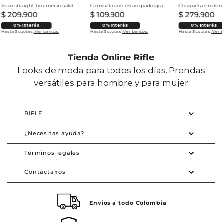
Jean straight tiro medio sólido para hombre
Camiseta con estampado grande en espalda para hombre
$
209
.
900
$
109
.
900
$
279
.
900
0% Interés
0% Interés
0% Interés
Hasta 3 cuotas.
Ver bancos.
Hasta 3 cuotas.
Ver bancos.
Hasta 3 cuotas.
Ver 
Tienda Online Rifle
Looks de moda para todos los días. Prendas
versátiles para hombre y para mujer
RIFLE
¿Necesitas ayuda?
Términos legales
Contáctanos
Envios a todo Colombia