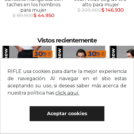
taches en los hombros
alto para mujer
para mujer
$ 209.900
$ 146.930
$ 89.900
$ 44.950
Vistos recientemente
RIFLE usa cookies para darte la mejor experiencia
de navegación. Al navegar en el sitio estas
aceptando su uso, si deseas saber más acerca de
nuestra política has
click aquí.
Aceptar cookies
Jean straight tiro medio sólido para hombre
Chaqueta en denim con botones para hombre
$
209
.
900
$
279
.
900
$
109
.
900
0% Interés
0% Interés
0% Interés
Hasta 3 cuotas.
Ver bancos.
Hasta 3 cuotas.
Ver bancos.
Hasta 3 cuotas.
Ver 