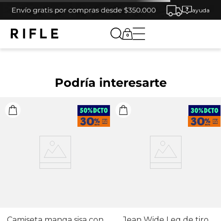
ayuda
0
Podría interesarte
Camiseta manga sisa con
Jean Wide Leg de tiro