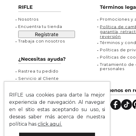
Buzos
Chaquetas y Chalecos
Buzos
10
.
chaquetas mujer
RIFLE
Términos lega
Chaquetas y Chalecos
Chaquetas y Cha
Nosotros
Promociones y a
Encuentra tu tienda
Política de camb
garantía, retract
Regístrate
reversión
Trabaja con nosotros
Términos y cond
Políticas de pri
Políticas de coo
¿Necesitas ayuda?
Tratamiento de d
personales
Rastrea tu pedido
Servicio al Cliente
Preguntas Frecuentes
Síguenos en r
Guía de Tallas
RIFLE usa cookies para darte la mejor
Mapa del Sitio
experiencia de navegación. Al navegar
en el sitio estas aceptando su uso, si
deseas saber más acerca de nuestra
política has
click aquí.