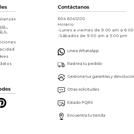
Chaquetas y Chalecos
les
Contáctanos
lecos
604 6041200
lianzas
Horario:
io, 
-Lunes a viernes de 9:00 am a 6:0
o y 
-Sábados de 9:00 am a 5:00 pm
iciones
vacidad
Linea WhatsApp
kies
Rastrea tu pedido
atos 

Gestiona tus garantías y devoluci
edes
Otras solicitudes
Estado PQRS
Encuentra tu tienda