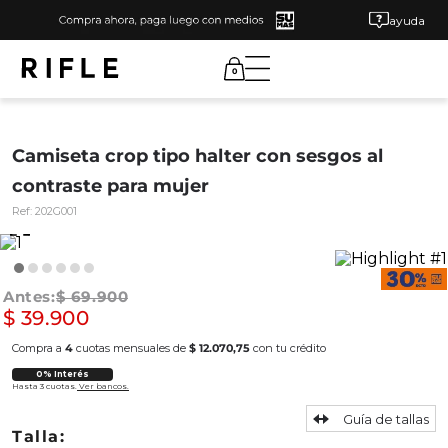
ayuda
0
Camiseta crop tipo halter con sesgos al
contraste para mujer
Ref:
202G001
$
69
.
900
$
39
.
900
Compra a
4
cuotas mensuales de
$ 12.070,75
con tu crédito
0% Interés
Hasta 3 cuotas.
Ver bancos.
Guía de tallas