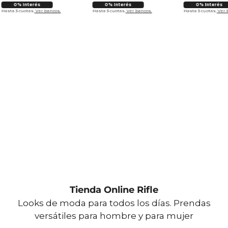
0% Interés
0% Interés
0% Interés
Hasta 3 cuotas.
Ver bancos.
Hasta 3 cuotas.
Ver bancos.
Hasta 3 cuotas.
Ver 
Tienda Online Rifle
Looks de moda para todos los días. Prendas
versátiles para hombre y para mujer