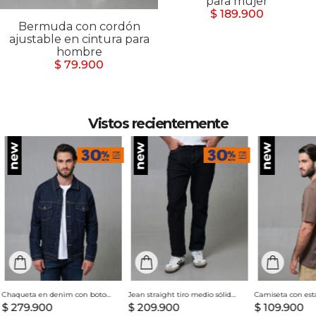
para mujer
$ 189.900
Bermuda con cordón
ajustable en cintura para
hombre
$ 79.900
Vistos recientemente
Chaqueta en denim con botones para hombre
Jean straight tiro medio sólido para hombre
$
279
.
900
$
209
.
900
$
109
.
900