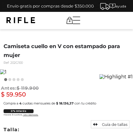
ayuda
0
Camiseta cuello en V con estampado para
mujer
Ref:
202G100
$
119
.
900
$
59
.
950
Compra a
4
cuotas mensuales de
$ 18.136,37
con tu crédito
0% Interés
Hasta 3 cuotas.
Ver bancos.
Guía de tallas