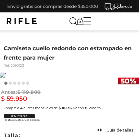
ayuda
0
Camiseta cuello redondo con estampado en
frente para mujer
Ref:
209G123
$
119
.
900
$
59
.
950
Compra a
4
cuotas mensuales de
$ 18.136,37
con tu crédito
0% Interés
Hasta 3 cuotas.
Ver bancos.
Guía de tallas