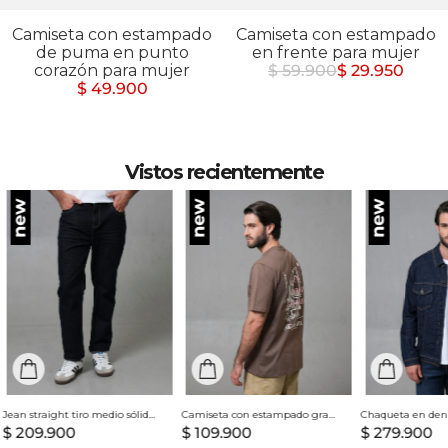
Camiseta con estampado
Camiseta con estampado
de puma en punto
en frente para mujer
corazón para mujer
$ 59.900
$ 29.950
$ 49.900
Vistos recientemente
Jean straight tiro medio sólido para hombre
Camiseta con estampado grande en espalda para hombre
$
209
.
900
$
109
.
900
$
279
.
900