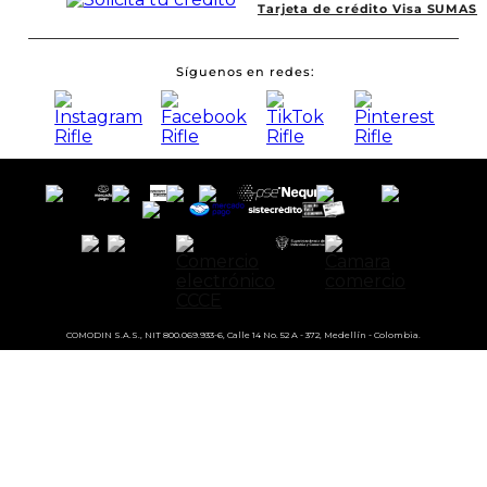
Tarjeta de crédito Visa SUMAS
Síguenos en redes
COMODIN S.A.S., NIT 800.069.933-6, Calle 14 No. 52 A - 372, Medellín - Colombia.