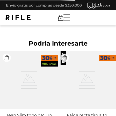
ayuda
0
Podría interesarte
Jean Slim tono oscuro
Falda recta tiro alto