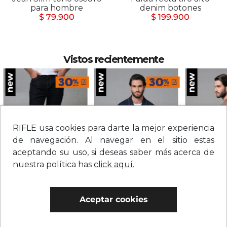
para hombre
denim botones
$ 79.900
$ 199.900
Vistos recientemente
RIFLE usa cookies para darte la mejor experiencia
de navegación. Al navegar en el sitio estas
aceptando su uso, si deseas saber más acerca de
nuestra política has
click aquí.
Jean straight tiro medio sólido para hombre
Chaqueta en denim con botones para hombre
$
209
.
900
$
279
.
900
$
109
.
900
Aceptar cookies
0% Interés
0% Interés
0% Interés
Hasta 3 cuotas.
Ver bancos.
Hasta 3 cuotas.
Ver bancos.
Hasta 3 cuotas.
Ver 