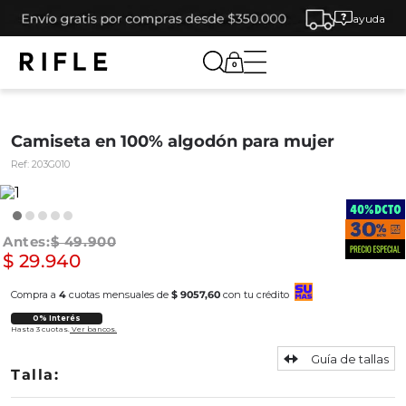
ayuda
0
Camiseta en 100% algodón para mujer
Ref:
203G010
$
49
.
900
$
29
.
940
Compra a
4
cuotas mensuales de
$ 9057,60
con tu crédito
0% Interés
Hasta 3 cuotas.
Ver bancos.
Guía de tallas