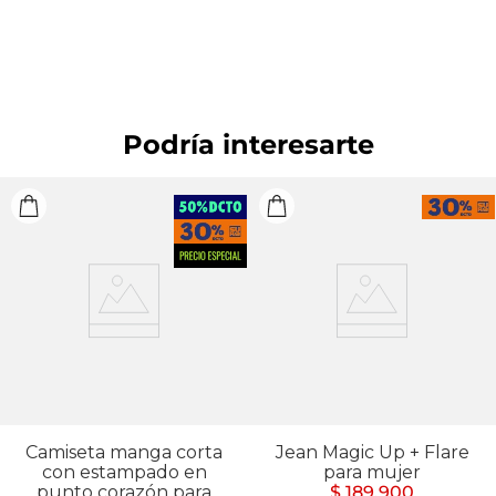
exprimir. PLANCHADO: Planchar a una temperatura
máxima de la base de 110 ºC, sin vapor. Planchar con
vapor puede causar daño irreversible. OTROS: No
remojar.
Podría interesarte
Camiseta manga corta
Jean Magic Up + Flare
con estampado en
para mujer
punto corazón para
$ 189.900