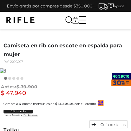
ayuda
0
Camiseta en rib con escote en espalda para
mujer
Ref:
202G007
$
79
.
900
$
47
.
940
Compra a
4
cuotas mensuales de
$ 14.503,05
con tu crédito
0% Interés
Hasta 3 cuotas.
Ver bancos.
Guía de tallas