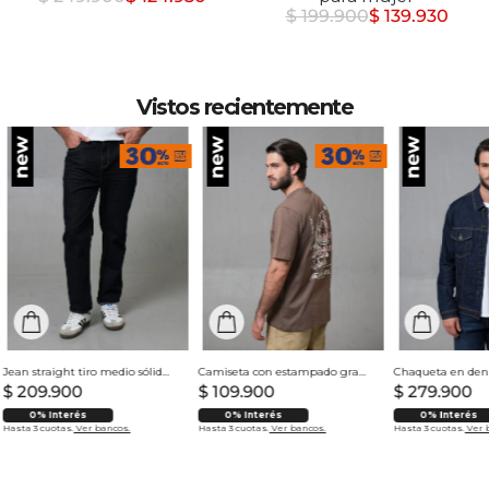
$ 199.900
$ 139.930
Vistos recientemente
Jean straight tiro medio sólido para hombre
Camiseta con estampado grande en espalda para hombre
$
209
.
900
$
109
.
900
$
279
.
900
0% Interés
0% Interés
0% Interés
Hasta 3 cuotas.
Ver bancos.
Hasta 3 cuotas.
Ver bancos.
Hasta 3 cuotas.
Ver 