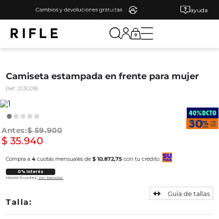
ayuda
0
Camiseta estampada en frente para mujer
Ref:
203G018
$
59
.
900
$
35
.
940
Compra a
4
cuotas mensuales de
$ 10.872,75
con tu crédito
0% Interés
Hasta 3 cuotas.
Ver bancos.
Guía de tallas