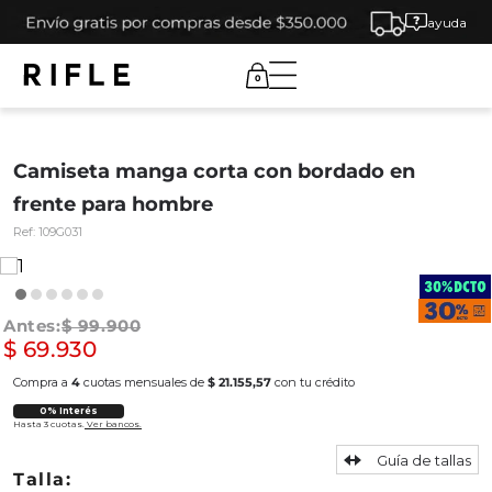
ayuda
0
Camiseta manga corta con bordado en
frente para hombre
Ref:
109G031
$
99
.
900
$
69
.
930
Compra a
4
cuotas mensuales de
$ 21.155,57
con tu crédito
0% Interés
Hasta 3 cuotas.
Ver bancos.
Guía de tallas