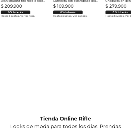
Jean straight tiro medio sólido para hombre
Camiseta con estampado grande en espalda para hombre
$
209
.
900
$
109
.
900
$
279
.
900
0% Interés
0% Interés
0% Interés
Hasta 3 cuotas.
Ver bancos.
Hasta 3 cuotas.
Ver bancos.
Hasta 3 cuotas.
Ver 
Tienda Online Rifle
Looks de moda para todos los días. Prendas