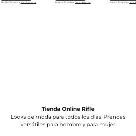
Hasta 3 cuotas.
Ver bancos.
Hasta 3 cuotas.
Ver bancos.
Hasta 3 cuotas.
Ver 
Tienda Online Rifle
Looks de moda para todos los días. Prendas
versátiles para hombre y para mujer