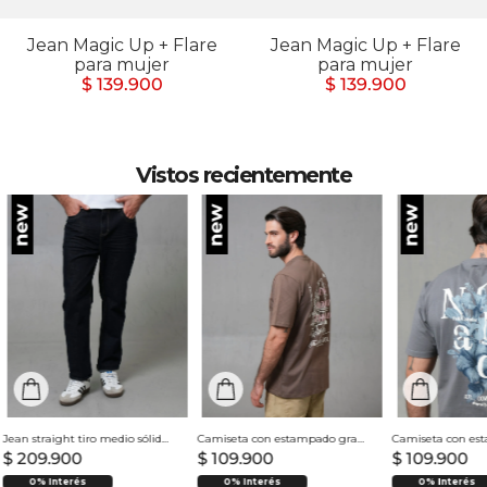
Jean Magic Up + Flare
Jean Magic Up + Flare
para mujer
para mujer
$ 139.900
$ 139.900
Vistos recientemente
Jean straight tiro medio sólido para hombre
Camiseta con estampado grande en espalda para hombre
$
209
.
900
$
109
.
900
$
109
.
900
0% Interés
0% Interés
0% Interés