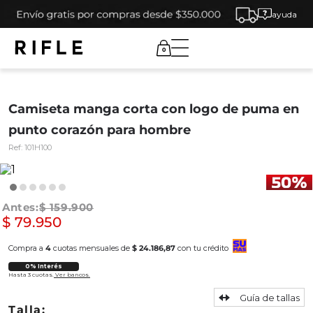
ayuda
0
Camiseta manga corta con logo de puma en
punto corazón para hombre
Ref:
101H100
$
159
.
900
$
79
.
950
Compra a
4
cuotas mensuales de
$ 24.186,87
con tu crédito
0% Interés
Hasta 3 cuotas.
Ver bancos.
Guía de tallas