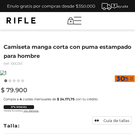
ayuda
0
Camiseta manga corta con puma estampado
para hombre
Ref:
100G001
$
79
.
900
Compra a
4
cuotas mensuales de
$ 24.171,75
con tu crédito
0% Interés
Hasta 3 cuotas.
Ver bancos.
Guía de tallas