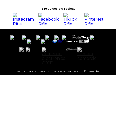
Síguenos en redes
COMODIN S.A.S., NIT 800.069.933-6, Calle 14 No. 52 A - 372, Medellín - Colombia.