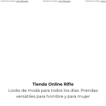
Hasta 3 cuotas.
Ver bancos.
Hasta 3 cuotas.
Ver bancos.
Hasta 3 cuotas.
Ver 
Tienda Online Rifle
Looks de moda para todos los días. Prendas
versátiles para hombre y para mujer