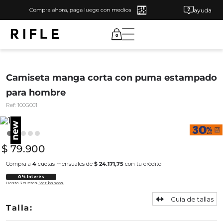
ayuda
0
Camiseta manga corta con puma estampado
para hombre
Ref:
100G001
$
79
.
900
Compra a
4
cuotas mensuales de
$ 24.171,75
con tu crédito
0% Interés
Hasta 3 cuotas.
Ver bancos.
Guía de tallas