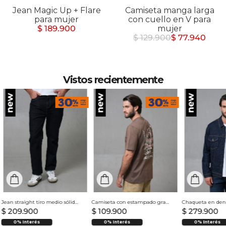
Jean Magic Up + Flare
Camiseta manga larga
para mujer
con cuello en V para
$ 189.900
mujer
$ 129.900
$ 77.940
Vistos recientemente
Jean straight tiro medio sólido para hombre
Camiseta con estampado grande en espalda para hombre
$
209
.
900
$
109
.
900
$
279
.
900
0% Interés
0% Interés
0% Interés