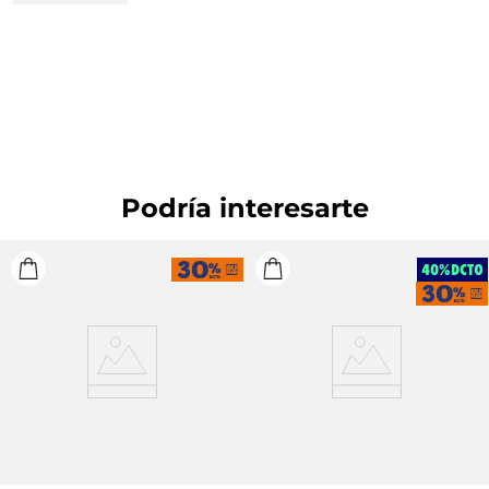
Planchar a una temperatura máxima de la base de
110 ºC, sin vapor. Planchar con vapor puede causar
daño irreversible. OTROS: Lavar por el revés. OTROS:
Lavar separadamente. OTROS: No retorcer ni
exprimir. OTROS: Planchar solo por el revés.
CUIDADO TEXTIL PROFESIONAL: No limpieza en
seco. OTROS: No remojar.
Podría interesarte